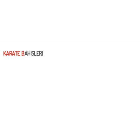
KARATE B
AHISLERI