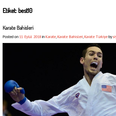
Etiket:
best10
Karate Bahisleri
Posted on
11 Eylül 2018
in
Karate
,
Karate Bahisleri
,
Karate Türkiye
by
s