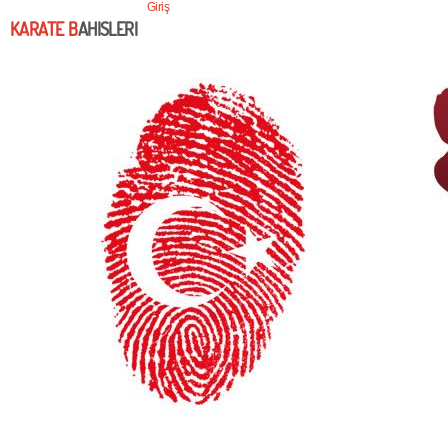
Giriş
KARATE B
AHISLERI