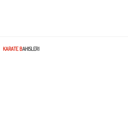
KARATE B
AHISLERI