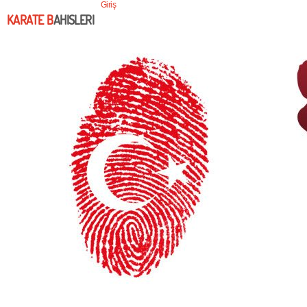
Giriş
KARATE B
AHISLERI