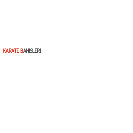
KARATE B
AHISLERI